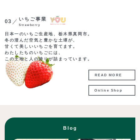
いちご事業
03
Strawberry
日本一のいちご生産地、栃木県真岡市。
冬の澄んだ空気と豊かな土壌が、
甘くて美しいいちごを育てます。
わたしたちのいちごには、
この土地と人の誇りが詰まっています。
READ MORE
Online Shop
Blog