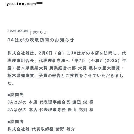
you-ino.com
2026.02.06
|
お知らせ
JAはがの表敬訪問のお知らせ
株式会社雄は、2月6日（金）にJAはがの本店を訪問し、代
表理事組合長、代表理事専務へ「第7回（令和7（2025）年
度）栃木県農業大賞 農業経営の部 大賞 農林水産大臣賞・
栃木県知事賞」受賞の報告とご挨拶をさせていただきまし
た。
■訪問先
JAはがの 本店 代表理事組合長 渡辺 栄 様
JAはがの 本店 代表理事専務 飯山 克則 様
■訪問者
株式会社雄 代表取締役 猪野 雄介