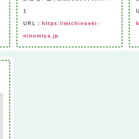
1
URL：
https://michinoeki-
ninomiya.jp