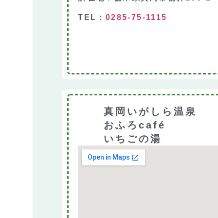
TEL：
0285-75-1115
真岡いがしら温泉
おふろcafé
いちごの湯